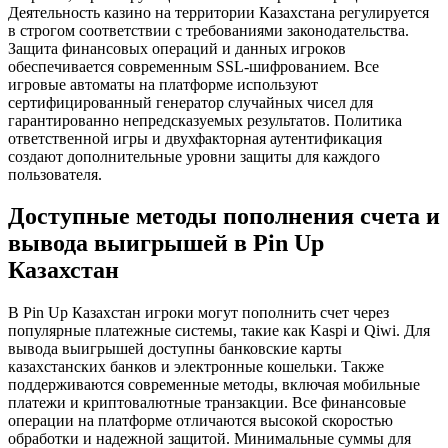
Деятельность казино на территории Казахстана регулируется
в строгом соответствии с требованиями законодательства.
Защита финансовых операций и данных игроков
обеспечивается современным SSL-шифрованием. Все
игровые автоматы на платформе используют
сертифицированный генератор случайных чисел для
гарантированно непредсказуемых результатов. Политика
ответственной игры и двухфакторная аутентификация
создают дополнительные уровни защиты для каждого
пользователя.
Доступные методы пополнения счета и
вывода выигрышей в Pin Up
Казахстан
В Pin Up Казахстан игроки могут пополнить счет через
популярные платежные системы, такие как Kaspi и Qiwi. Для
вывода выигрышей доступны банковские карты
казахстанских банков и электронные кошельки. Также
поддерживаются современные методы, включая мобильные
платежи и криптовалютные транзакции. Все финансовые
операции на платформе отличаются высокой скоростью
обработки и надежной защитой. Минимальные суммы для