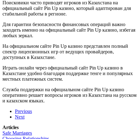
Поисковики часто приводят игроков из Казахстана на
официальный сайт Pin Up казино, который адаптирован для
стабильной работы в регионе.
Для гарантии безопасности финансовых операций важно
заходить именно на официальный сайт Pin Up казино, избегая
любых зеркал.
На официальном сайте Pin Up казино представлен полный
спектр лицензионных игр от ведущих провайдеров,
доступных в Казахстане.
Играть онлайн через официальный сайт Pin Up казино в
Казахстане удобно благодаря поддержке тенге и популярных
местных платежных систем.
Служба поддержки на официальном сайте Pin Up казино
оперативно решает вопросы игроков из Казахстана на русском
и казахском языках.
Previous
Next
Articles
Safe Marriages
Choosing Relationships