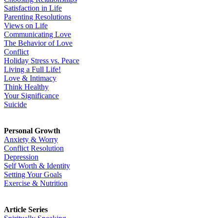
Satisfaction in Life
Parenting Resolutions
Views on Life
Communicating Love
The Behavior of Love
Conflict
Holiday Stress vs. Peace
Living a Full Life!
Love & Intimacy
Think Healthy
Your Significance
Suicide
Personal Growth
Anxiety & Worry
Conflict Resolution
Depression
Self Worth & Identity
Setting Your Goals
Exercise & Nutrition
Article Series