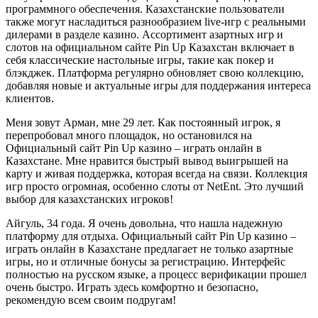
программного обеспечения. Казахстанские пользователи
также могут насладиться разнообразием live-игр с реальными
дилерами в разделе казино. Ассортимент азартных игр и
слотов на официальном сайте Pin Up Казахстан включает в
себя классические настольные игры, такие как покер и
блэкджек. Платформа регулярно обновляет свою коллекцию,
добавляя новые и актуальные игры для поддержания интереса
клиентов.
Меня зовут Арман, мне 29 лет. Как постоянный игрок, я
перепробовал много площадок, но остановился на
Официальный сайт Pin Up казино – играть онлайн в
Казахстане. Мне нравится быстрый вывод выигрышей на
карту и живая поддержка, которая всегда на связи. Коллекция
игр просто огромная, особенно слоты от NetEnt. Это лучший
выбор для казахстанских игроков!
Айгуль, 34 года. Я очень довольна, что нашла надежную
платформу для отдыха. Официальный сайт Pin Up казино –
играть онлайн в Казахстане предлагает не только азартные
игры, но и отличные бонусы за регистрацию. Интерфейс
полностью на русском языке, а процесс верификации прошел
очень быстро. Играть здесь комфортно и безопасно,
рекомендую всем своим подругам!