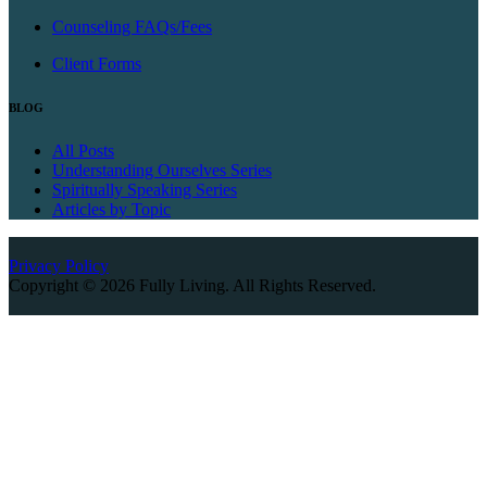
Counseling FAQs/Fees
Client Forms
BLOG
All Posts
Understanding Ourselves Series
Spiritually Speaking Series
Articles by Topic
Privacy Policy
Copyright © 2026 Fully Living. All Rights Reserved.