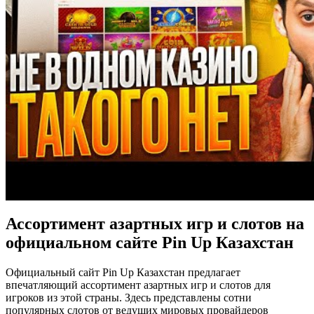
Ассортимент азартных игр и слотов на
официальном сайте Pin Up Казахстан
Официальный сайт Pin Up Казахстан предлагает
впечатляющий ассортимент азартных игр и слотов для
игроков из этой страны. Здесь представлены сотни
популярных слотов от ведущих мировых провайдеров